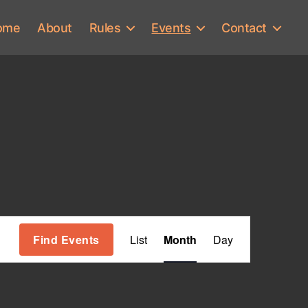
ome
About
Rules
Events
Contact
E
Find Events
List
Month
Day
v
e