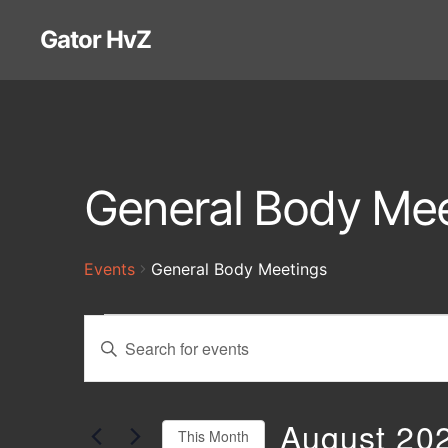
Gator HvZ
General Body Mee
Events
General Body Meetings
Events
E
E
n
t
v
e
r
August 20
This Month
K