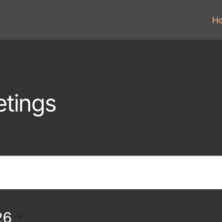
H
tings
26